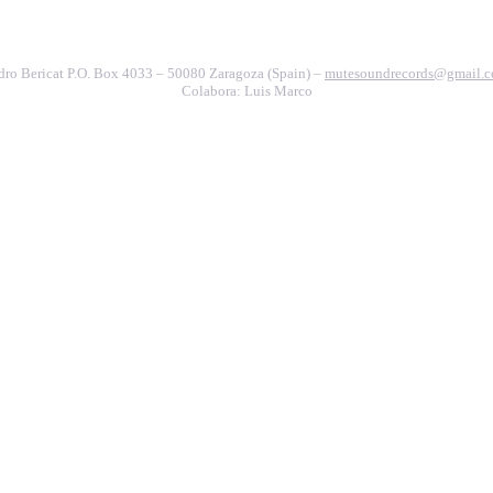
dro Bericat P.O. Box 4033 – 50080 Zaragoza (Spain) –
mutesoundrecords@gmail.
Colabora: Luis Marco