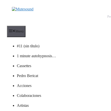
Saltar
al
contenido
Pe
Menú
#11 (sin título)
1 minute autohypnosis…
Cassettes
Pedro Bericat
Acciones
Colaboraciones
Artistas