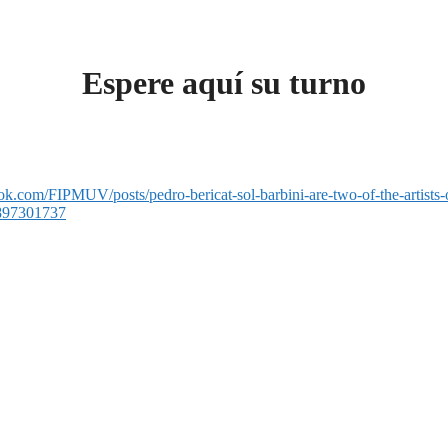
Espere aquí su turno
k.com/FIPMUV/posts/pedro-bericat-sol-barbini-are-two-of-the-artists-of
3897301737