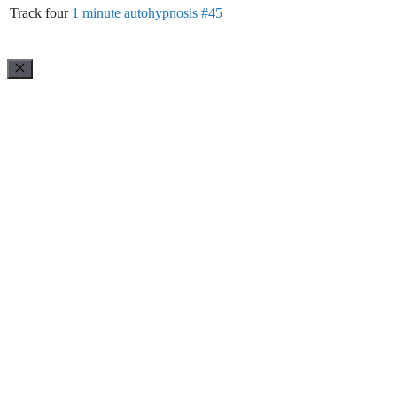
Track four
1 minute autohypnosis #45
Cerrar