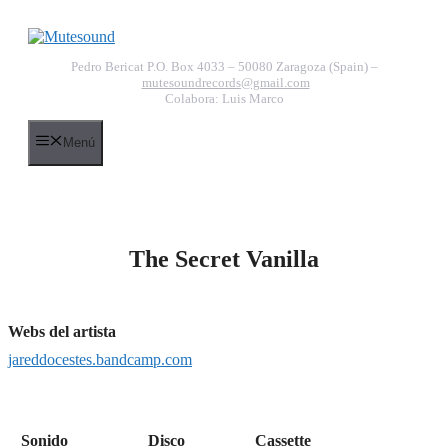
Saltar
al
contenido
Pedro Bericat P.O. Box 4033 – 50080 Zaragoza (Spain) –
mutesoundrecords@gmail.com
Colabora: Luis Marco
Menú
The Secret Vanilla
Webs del artista
jareddocestes.bandcamp.com
Sonido
Disco
Cassette