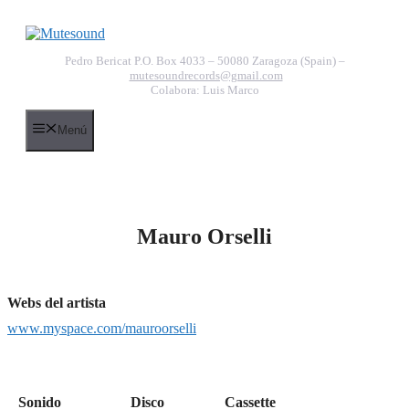
Saltar
al
contenido
Pedro Bericat P.O. Box 4033 – 50080 Zaragoza (Spain) –
mutesoundrecords@gmail.com
Colabora: Luis Marco
Menú
Mauro Orselli
Webs del artista
www.myspace.com/mauroorselli
Sonido
Disco
Cassette