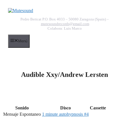
Saltar
al
contenido
Pedro Bericat P.O. Box 4033 – 50080 Zaragoza (Spain) –
mutesoundrecords@gmail.com
Colabora: Luis Marco
Menú
Audible Xxy/Andrew Lersten
Sonido
Disco
Cassette
Mensaje Espontaneo
1 minute autohypnosis #4